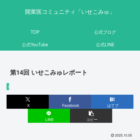
開業医コミュニティ「いせこみゅ」
TOP
公式ブログ
公式YouTube
公式LINE
第14回 いせこみゅレポート
過去の開催内容
X
Facebook
はてブ
LINE
コピー
2025.10.05