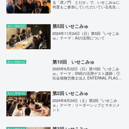
る「虎ノ門 とだか」で、いせこみゅに
何度もご参加していただいている先生方
をお誘いして、食事会を開催させていた
だきました。『3年先まで予約が埋まって
いる』と有名なお店で、いつものいせこ
みゅとは違うアッ...
第5回 いせこみゅ
過去の開催内容
2024年11月24日（日）第5回『いせこみ
ゅ』テーマ：AIの活用について
第10回 いせこみゅ
過去の開催内容
2025年6月22日（日）第10回『いせこみ
ゅ』テーマ：SNSの活用ゲスト講師：①
社会保険労務士法人 ENTERNAL PLACE
片岡様ゲスト講師：② 株式会社MainC 三
浦様記念すべき第10回のいせこみゅを無
事に開催することができま...
第2回 いせこみゅ
過去の開催内容
2024年8月24日（土）第2回『いせこみ
ゅ』テーマ：リーダーシップとマネジメ
ント
第3回 いせこみゅ
過去の開催内容